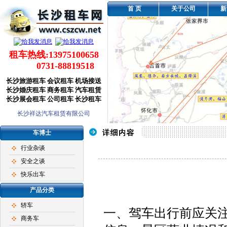
首 页
关于公司
新
租车热线:13975100658
0731-88819518
长沙旅游租车
会议租车
机场接送
长沙婚庆租车
商务租车
汽车租赁
长沙展会租车
公司租车
长沙租车
长沙祥达汽车租赁有限公司
车博士
行业杂谈
安全之谈
快乐出车
产品分类
轿车
一、驾车出行前应关
商务车