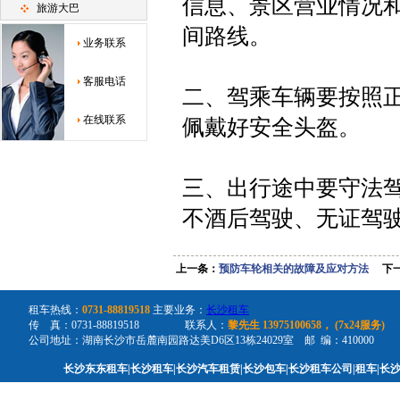
信息、景区营业情况
旅游大巴
间路线。
业务联系
客服电话
二、驾乘车辆要按照
在线联系
佩戴好安全头盔。
三、出行途中要守法
不酒后驾驶、无证驾
上一条：
预防车轮相关的故障及应对方法
下一
四、选乘客车出行注
正规资质的旅游包车
租车热线：
0731-88819518
主要业务：
长沙租车
传 真：0731-88819518 联系人：
黎先生 13975100658， (7x24服务)
车，抵制超员车和非
公司地址：湖南长沙市岳麓南园路达美D6区13栋24029室 邮 编：410000
长沙东东租车|长沙租车|长沙汽车租赁|长沙包车|长沙租车公司|租车|长